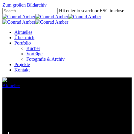
Zum großen Bildarchiv
Hit enter to search or ESC to close
Aktuelles
Über mich
Portfolio
Bücher
Vorträge
Fotografie & Archiv
Projekte
Kontakt
Aktuelles
Strassenbaum-Sicherung – VN-
Bericht Feb.2022
05.03.2022
März 13th, 2022