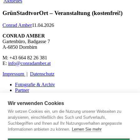
Aktuelles
GrünStadtvorOrt – Veranstaltung (kostenfrei!)
Conrad Amber
11.04.2026
CONRAD AMBER
Gartenbüro, Badgasse 7
A-6850 Dornbirn
M: +43 664 82 26 381
E:
info@conradamber.at
Impressum
|
Datenschutz
Fotografie & Archiv
Partner
Presse
Kontakt
Wir verwenden Cookies
Wir setzen Cookies ein, um die Nutzung unserer Webseiten zu
analysieren, einschließlich des Such und Surfverlaufs,
Suchbegriffen und Ihnen auf Ihr Nutzungsverhalten angepasste
Aktuelles
Informationen anbieten zu können.
Lernen Sie mehr
Über mich
Portfolio