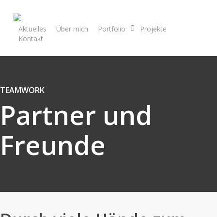
Zum großen Bildarchiv
Aktuelles
Über mich
Portfolio
Projekte
Kontakt
TEAMWORK
Partner und
Freunde