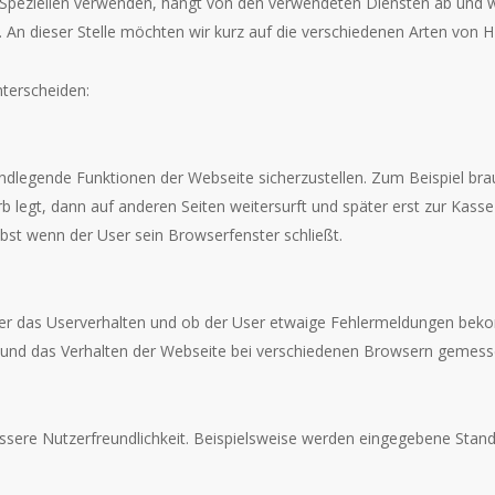
 Speziellen verwenden, hängt von den verwendeten Diensten ab und w
. An dieser Stelle möchten wir kurz auf die verschiedenen Arten von
terscheiden:
ndlegende Funktionen der Webseite sicherzustellen. Zum Beispiel bra
b legt, dann auf anderen Seiten weitersurft und später erst zur Kasse
lbst wenn der User sein Browserfenster schließt.
er das Userverhalten und ob der User etwaige Fehlermeldungen bek
t und das Verhalten der Webseite bei verschiedenen Browsern gemess
ssere Nutzerfreundlichkeit. Beispielsweise werden eingegebene Stand