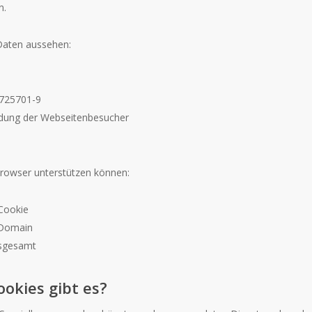
n.
Daten aussehen:
725701-9
dung der Webseitenbesucher
Browser unterstützen können:
Cookie
 Domain
nsgesamt
okies gibt es?