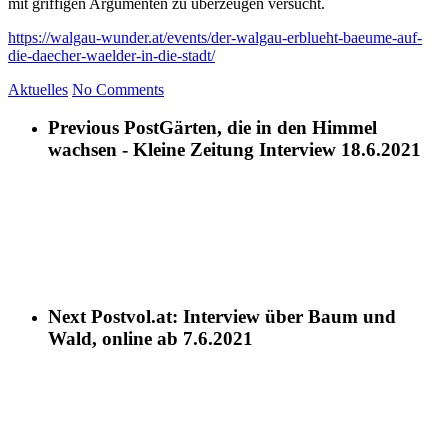
mit griffigen Argumenten zu überzeugen versucht.
https://walgau-wunder.at/events/der-walgau-erblueht-baeume-auf-
die-daecher-waelder-in-die-stadt/
Aktuelles
No Comments
Previous Post
Gärten, die in den Himmel
wachsen - Kleine Zeitung Interview 18.6.2021
Next Post
vol.at: Interview über Baum und
Wald, online ab 7.6.2021