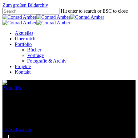
Zum großen Bildarchiv
Hit enter to search or ESC to close
Aktuelles
Über mich
Portfolio
Bücher
Vorträge
Fotografie & Archiv
Projekte
Kontakt
Aktuelles
Vortrag in Nüziders (Walgau)
am 16.6.2021
Conrad Amber
11.06.2021