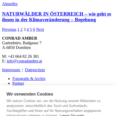
Aktuelles
NATURWÄLDER IN ÖSTERREICH – wie geht es
ihnen in der Klimaveränderung – Begehung
Previous
1
2
3
4
5
6
Next
CONRAD AMBER
Gartenbüro, Badgasse 7
A-6850 Dornbirn
M: +43 664 82 26 381
E:
info@conradamber.at
Impressum
|
Datenschutz
Fotografie & Archiv
Partner
Presse
Kontakt
Wir verwenden Cookies
Wir setzen Cookies ein, um die Nutzung unserer Webseiten zu
analysieren, einschließlich des Such und Surfverlaufs,
Suchbegriffen und Ihnen auf Ihr Nutzungsverhalten angepasste
Aktuelles
Informationen anbieten zu können.
Lernen Sie mehr