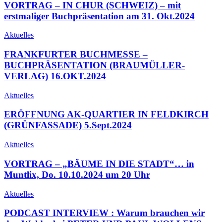
VORTRAG – IN CHUR (SCHWEIZ) – mit
erstmaliger Buchpräsentation am 31. Okt.2024
Aktuelles
FRANKFURTER BUCHMESSE –
BUCHPRÄSENTATION (BRAUMÜLLER-
VERLAG) 16.OKT.2024
Aktuelles
ERÖFFNUNG AK-QUARTIER IN FELDKIRCH
(GRÜNFASSADE) 5.Sept.2024
Aktuelles
VORTRAG – „BÄUME IN DIE STADT“… in
Muntlix, Do. 10.10.2024 um 20 Uhr
Aktuelles
PODCAST INTERVIEW : Warum brauchen wir