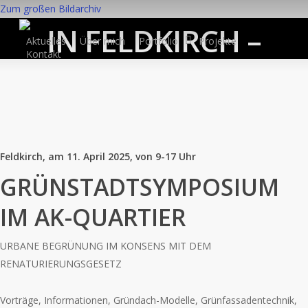
GRÜNSTADTSYMPOS
Zum großen Bildarchiv
IN FELDKIRCH –
Aktuelles
Über mich
Portfolio
Projekte
Kontakt
Freitag, 11. April 2025
13.03.2025
Feldkirch, am 11. April 2025, von 9-17 Uhr
GRÜNSTADTSYMPOSIUM
IM AK-QUARTIER
URBANE BEGRÜNUNG IM KONSENS MIT DEM
RENATURIERUNGSGESETZ
Vorträge, Informationen, Gründach-Modelle, Grünfassadentechnik,