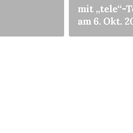
mit „tele“-
am 6. Okt. 2