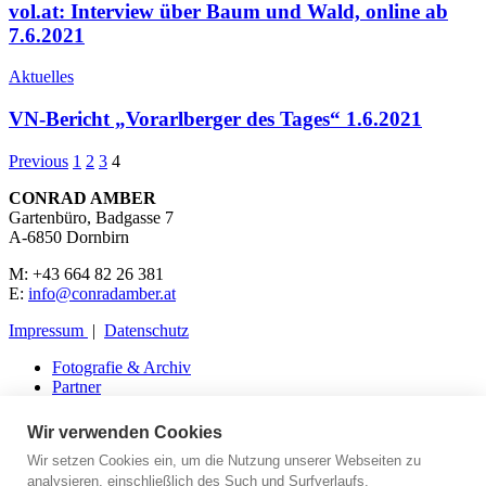
vol.at: Interview über Baum und Wald, online ab
7.6.2021
Aktuelles
VN-Bericht „Vorarlberger des Tages“ 1.6.2021
Previous
1
2
3
4
CONRAD AMBER
Gartenbüro, Badgasse 7
A-6850 Dornbirn
M: +43 664 82 26 381
E:
info@conradamber.at
Impressum
|
Datenschutz
Fotografie & Archiv
Partner
Presse
Kontakt
Wir verwenden Cookies
Wir setzen Cookies ein, um die Nutzung unserer Webseiten zu
analysieren, einschließlich des Such und Surfverlaufs,