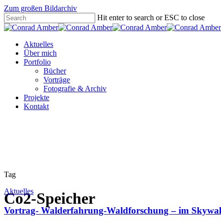
Zum großen Bildarchiv
Hit enter to search or ESC to close
Aktuelles
Über mich
Portfolio
Bücher
Vorträge
Fotografie & Archiv
Projekte
Kontakt
Tag
Aktuelles
Co2-Speicher
Vortrag- Walderfahrung-Waldforschung – im Skywal