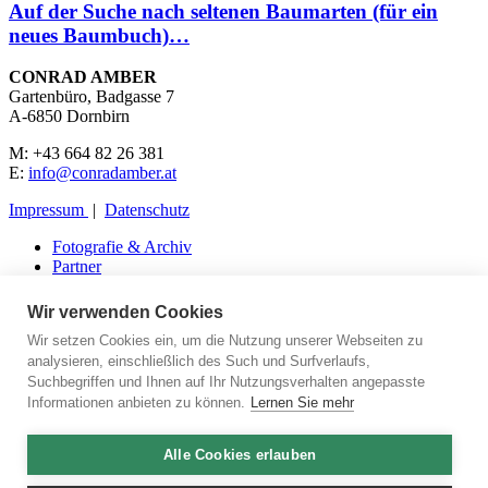
Auf der Suche nach seltenen Baumarten (für ein
neues Baumbuch)…
CONRAD AMBER
Gartenbüro, Badgasse 7
A-6850 Dornbirn
M: +43 664 82 26 381
E:
info@conradamber.at
Impressum
|
Datenschutz
Fotografie & Archiv
Partner
Presse
Kontakt
Wir verwenden Cookies
Wir setzen Cookies ein, um die Nutzung unserer Webseiten zu
analysieren, einschließlich des Such und Surfverlaufs,
Suchbegriffen und Ihnen auf Ihr Nutzungsverhalten angepasste
Aktuelles
Informationen anbieten zu können.
Lernen Sie mehr
Über mich
Portfolio
Bücher
Alle Cookies erlauben
Vorträge
Fotografie & Archiv