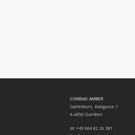
CONRAD AMBER
Gartenbüro, Badgasse 7
A-6850 Dornbirn
M: +43 664 82 26 381