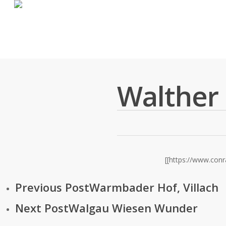
Zum großen Bildarchiv
Walther 
[[https://www.con
Previous Post
Warmbader Hof, Villach
Next Post
Walgau Wiesen Wunder