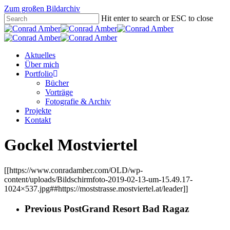
Zum großen Bildarchiv
Hit enter to search or ESC to close
Aktuelles
Über mich
Portfolio
Bücher
Vorträge
Fotografie & Archiv
Projekte
Kontakt
Gockel Mostviertel
[[https://www.conradamber.com/OLD/wp-
content/uploads/Bildschirmfoto-2019-02-13-um-15.49.17-
1024×537.jpg##https://moststrasse.mostviertel.at/leader]]
Previous Post
Grand Resort Bad Ragaz