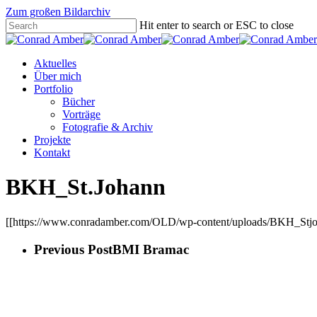
Zum großen Bildarchiv
Hit enter to search or ESC to close
Aktuelles
Über mich
Portfolio
Bücher
Vorträge
Fotografie & Archiv
Projekte
Kontakt
BKH_St.Johann
[[https://www.conradamber.com/OLD/wp-content/uploads/BKH_Stjoh
Previous Post
BMI Bramac