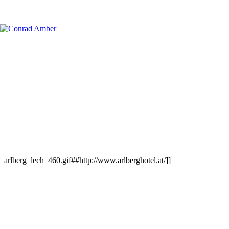
rlberg_lech_460.gif##http://www.arlberghotel.at/]]